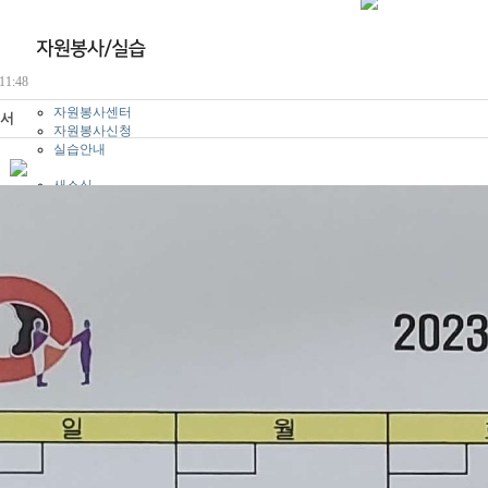
11:48
자원봉사센터
획서
자원봉사신청
실습안내
새소식
공지사항
자유게시판
자주묻는 질문
묻고답하기
자료실
포토갤러리
동영상보기