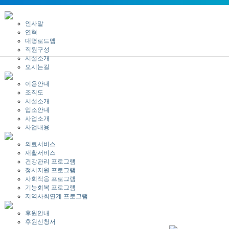
인사말
연혁
대명로드맵
직원구성
시설소개
오시는길
이용안내
조직도
시설소개
입소안내
사업소개
사업내용
의료서비스
재활서비스
건강관리 프로그램
정서지원 프로그램
사회적응 프로그램
기능회복 프로그램
지역사회연계 프로그램
후원안내
후원신청서